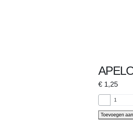
APEL
€
1,25
APELOL
aantal
Toevoegen aan